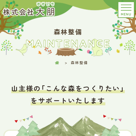
MENU
森林整備
MAINTENANCE
森林整備
山
主
様
の
「
こ
ん
な
森
を
つ
く
り
た
い
」
を
サ
ポ
ー
ト
い
た
し
ま
す